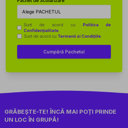
Pachet de Scolarizare
Sunt de acord cu
Politica de
Confidențialitate
.
Sunt de acord cu
Termenii si Condițiile
.
Cumpără Pachetul
GRĂBEȘTE-TE! ÎNCĂ MAI POȚI PRINDE
UN LOC ÎN GRUPĂ!