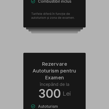
Combustibil inclus
Tarifele diferă în funcție de
autoturism și zona de examen.
Rezervare
Autoturism pentru
Examen
începând de la
300
Lei
Autoturism